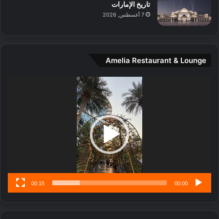
تاريخ الإمارات
ي
7 أغسطس, 2026
ن
ة
و
ت
Amelia Restaurant & Lounge
ج
ا
ر
مشغل
ب
الفيديو
ل
ا
تُ
ن
س
ى
00:15
00:00