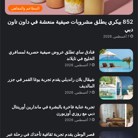
ة
ب
ف
ر
ب
ي
المطاعم والمقاهي
و
ي
ا
:
ا
ة
ل
ا
852 بيكري يطلق مشروبات صيفية منعشة في داون تاون
ع
ب
ن
س
دبي
ل
د
ش
ت
7 أغسطس, 2026
ي
ب
ا
ك
ه
ي
ط
ش
ا
فنادق ساي تطلق عروض صيفية حصرية لمسافري
ا
ا
ا
الخليج في تايلاند
ت
ف
ل
7 أغسطس, 2026
م
آ
ع
ن
ا
شيڤال بلان رانديلي يقدم تجربة يوغا القمر في جزر
ل
المالديف
م
7 أغسطس, 2026
و
س
تجربة عناية فاخرة بالبشرة في ماندارين أورينتال
ط
دبي مع روزي أوزبورن
ا
7 أغسطس, 2026
ل
م
قصر الوطن يقدم تجربة ثقافية تأخذك في رحلة عبر
د