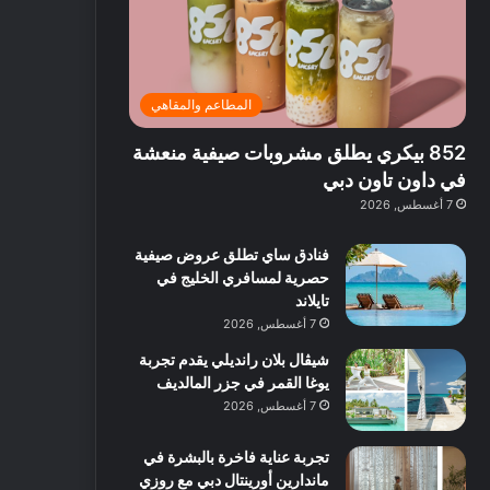
ت
د
ة
ق
ع
ا
غ
ل
ر
ئ
ن
ب
ف
ر
ي
د
المطاعم والمقاهي
و
ي
ة
ب
ا
ة
ب
ي
852 بيكري يطلق مشروبات صيفية منعشة
ع
ب
ا
:
ل
د
ل
ا
في داون تاون دبي
ي
ب
ن
س
7 أغسطس, 2026
ه
ي
ش
ت
ا
ا
ك
فنادق ساي تطلق عروض صيفية
ا
ط
ش
حصرية لمسافري الخليج في
ل
ا
ا
تايلاند
آ
ت
ف
7 أغسطس, 2026
ن
م
شيڤال بلان رانديلي يقدم تجربة
ع
يوغا القمر في جزر المالديف
ا
ل
7 أغسطس, 2026
م
و
تجربة عناية فاخرة بالبشرة في
س
ماندارين أورينتال دبي مع روزي