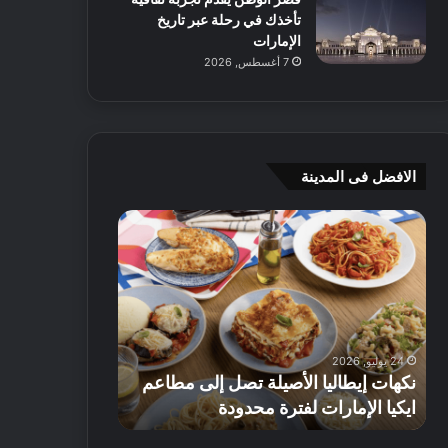
تأخذك في رحلة عبر تاريخ
الإمارات
7 أغسطس, 2026
الافضل فى المدينة
ن
ج
ك
ي
ه
أ
ا
م
ت
ج
إ
ي
ي
ه
24 يوليو, 2026
8 يوليو, 2026
ط
و
نكهات إيطاليا الأصيلة تصل إلى مطاعم
جي أم جي هوم
ا
م
ايكيا الإمارات لفترة محدودة
تصل إلى 70% على الأثاث
ل
ت
ي
ق