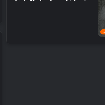
ت
ش
ي
ر
ي
ا
ل
إ
30 يوليو, 2026
م
 عطور محلية الصنع في
شيري الإمارات تطلق عروض صيفية
ا
حصرية على سيارات SUV
ر
ا