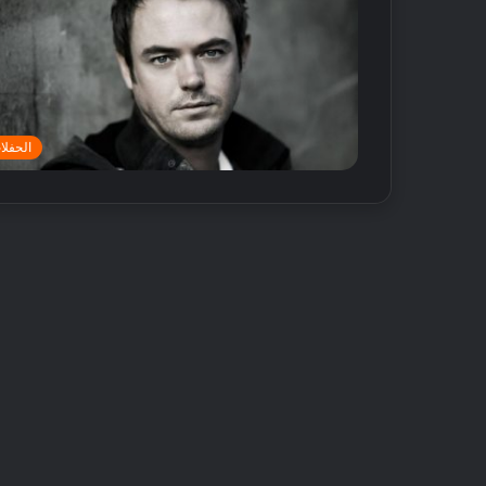
الحفلا
أ
ف
ض
ل
5
م
ت
18 مايو, 2016
ا
أفضل 5 متاجر
ج
دبي
ر
ع