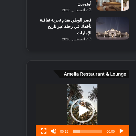
ط
أوزبورن
ا
7 أغسطس, 2026
ل
قصر الوطن يقدم تجربة ثقافية
م
تأخذك في رحلة عبر تاريخ
د
الإمارات
ي
7 أغسطس, 2026
ن
ة
و
ت
ج
ا
Amelia Restaurant & Lounge
ر
ب
مشغل
ل
الفيديو
ا
تُ
ن
س
ى
00:15
00:00