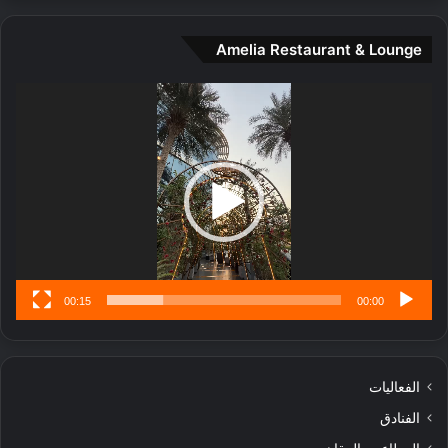
ة
و
Amelia Restaurant & Lounge
ت
ج
مشغل
ا
الفيديو
ر
ب
ل
ا
تُ
ن
س
ى
00:15
00:00
الفعاليات
الفنادق