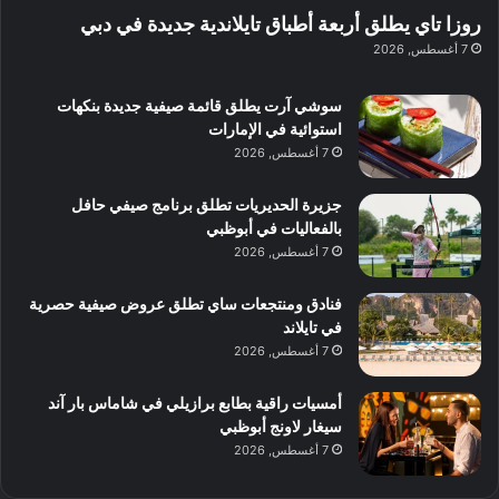
ا
ة
ل
ا
روزا تاي يطلق أربعة أطباق تايلاندية جديدة في دبي
ع
ب
ن
س
7 أغسطس, 2026
ل
د
ش
ت
ي
ب
ا
ك
ه
ي
سوشي آرت يطلق قائمة صيفية جديدة بنكهات
ط
ش
ا
استوائية في الإمارات
ا
ا
ا
7 أغسطس, 2026
ت
ف
ل
م
آ
جزيرة الحديريات تطلق برنامج صيفي حافل
ع
ن
بالفعاليات في أبوظبي
ا
7 أغسطس, 2026
ل
م
و
فنادق ومنتجعات ساي تطلق عروض صيفية حصرية
س
في تايلاند
ط
7 أغسطس, 2026
ا
ل
أمسيات راقية بطابع برازيلي في شاماس بار آند
م
سيغار لاونج أبوظبي
د
7 أغسطس, 2026
ي
ن