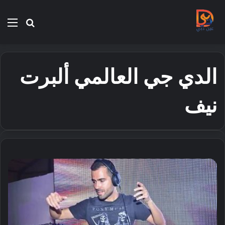
بحث
الق
عن
الدي جي العالمي ألبرت
نيف