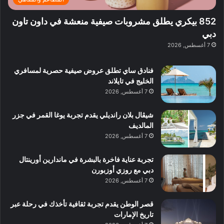
و
ي
ا
:
ا
ة
ل
ا
852 بيكري يطلق مشروبات صيفية منعشة في داون تاون
ع
ب
ن
س
دبي
ل
د
ش
ت
7 أغسطس, 2026
ي
ب
ا
ك
ه
ي
ط
ش
ا
فنادق ساي تطلق عروض صيفية حصرية لمسافري
ا
ا
ا
الخليج في تايلاند
ت
ف
ل
7 أغسطس, 2026
م
آ
ع
ن
ا
شيڤال بلان رانديلي يقدم تجربة يوغا القمر في جزر
ل
المالديف
م
7 أغسطس, 2026
و
س
تجربة عناية فاخرة بالبشرة في ماندارين أورينتال
ط
دبي مع روزي أوزبورن
ا
7 أغسطس, 2026
ل
م
قصر الوطن يقدم تجربة ثقافية تأخذك في رحلة عبر
د
تاريخ الإمارات
ي