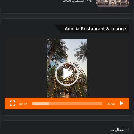
7 أغسطس, 2026
ن
ة
و
ت
Amelia Restaurant & Lounge
ج
ا
ر
مشغل
ب
الفيديو
ل
ا
تُ
ن
س
ى
00:15
00:00
الفعاليات