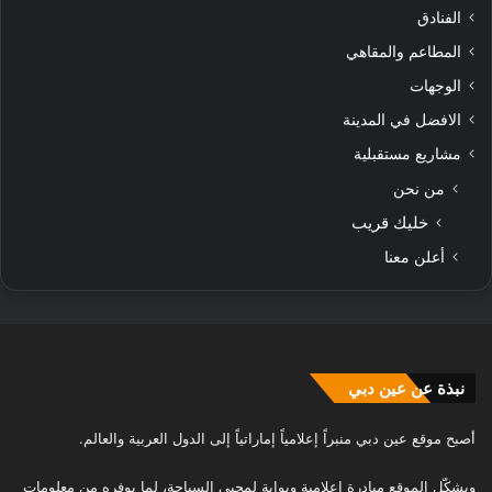
الفنادق
المطاعم والمقاهي
الوجهات
الافضل في المدينة
مشاريع مستقبلية
من نحن
خليك قريب
أعلن معنا
نبذة عن عين دبي
أصبح موقع عين دبي منبراً إعلامياً إماراتياً إلى الدول العربية والعالم.
ويشكّل الموقع مبادرة إعلامية وبوابة لمحبي السياحة، لما يوفره من معلومات