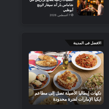
شاماس بار آند سيغار لاونج
أبوظبي
7 أغسطس, 2026
الافضل فى المدينة
ن
ج
ك
ي
ه
أ
ا
م
ت
ج
إ
ي
ي
ه
24 يوليو, 2026
8 يوليو, 2026
ط
و
نكهات إيطاليا الأصيلة تصل إلى مطاعم
جي أم جي هوم
ا
م
ايكيا الإمارات لفترة محدودة
تصل إلى 70% على الأثاث
ل
ت
ي
ق