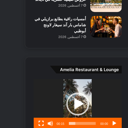
ط
7 أغسطس, 2026
ا
ل
أمسيات راقية بطابع برازيلي في
م
شاماس بار آند سيغار لاونج
د
أبوظبي
ي
7 أغسطس, 2026
ن
ة
و
ت
ج
ا
Amelia Restaurant & Lounge
ر
ب
مشغل
ل
الفيديو
ا
تُ
ن
س
ى
00:15
00:00