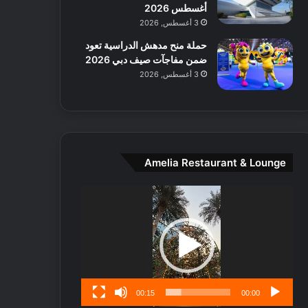
ط
أغسطس 2026
ا
3 أغسطس, 2026
ل
حملة منح مدهش الدراسية تعود
م
ضمن مفاجآت صيف دبي 2026
د
3 أغسطس, 2026
ي
ن
ة
و
ت
ج
Amelia Restaurant & Lounge
ا
ر
مشغل
ب
الفيديو
ل
ا
تُ
ن
س
ى
00:15
00:00