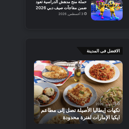
حملة منح مدهش الدراسية تعود
ضمن مفاجآت صيف دبي 2026
3 أغسطس, 2026
الافضل فى المدينة
ن
ج
ك
ي
ه
أ
ا
م
ت
ج
إ
ي
ي
ه
24 يوليو, 2026
8 يوليو, 2026
ط
و
نكهات إيطاليا الأصيلة تصل إلى مطاعم
جي أم جي هوم
ا
م
ايكيا الإمارات لفترة محدودة
تصل إلى 70% على الأثاث
ل
ت
ي
ق