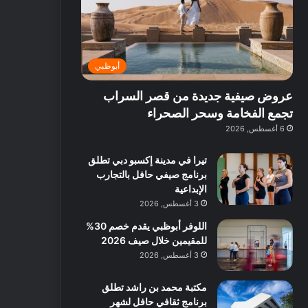
ت
د
ة
ق
ع
ا
غ
ل
ر
ئ
ن
ب
ف
ر
ي
د
أبوظبي
و
ي
ة
ب
ا
ة
ب
ي
عروض صيفية جديدة من قصر السراب
ع
ب
ا
:
ل
د
ل
ا
تجمع الفخامة وسحر الصحراء
ي
ب
ن
س
6 أغسطس, 2026
ه
ي
ش
ت
ا
ا
ك
تيرا في مدينة إكسبو دبي تطلق
ا
ط
ش
برنامج صيفي حافل بالتجارب
ل
ا
ا
الإبداعية
آ
ت
ف
3 أغسطس, 2026
ن
م
اللوفر أبوظبي يقدم خصم 30%
ع
للمقيمين خلال صيف 2026
ا
ل
3 أغسطس, 2026
م
و
مكتبة محمد بن راشد تطلق
س
برنامج ثقافي حافل لشهر