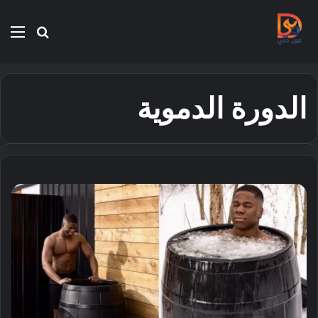
بحث
الق
عن
الدورة الدموية