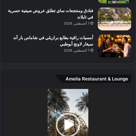
م
و
فنادق ومنتجعات ساي تطلق عروض صيفية حصرية
س
في تايلاند
ط
7 أغسطس, 2026
ا
ل
أمسيات راقية بطابع برازيلي في شاماس بار آند
م
سيغار لاونج أبوظبي
د
7 أغسطس, 2026
ي
ن
ة
و
Amelia Restaurant & Lounge
ت
ج
مشغل
ا
الفيديو
ر
ب
ل
ا
تُ
ن