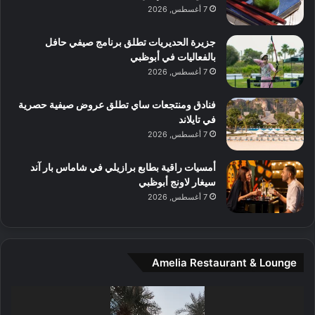
ا
7 أغسطس, 2026
ت
ف
ل
م
آ
جزيرة الحديريات تطلق برنامج صيفي حافل
ع
ن
بالفعاليات في أبوظبي
ا
7 أغسطس, 2026
ل
م
و
فنادق ومنتجعات ساي تطلق عروض صيفية حصرية
س
في تايلاند
ط
7 أغسطس, 2026
ا
ل
أمسيات راقية بطابع برازيلي في شاماس بار آند
م
سيغار لاونج أبوظبي
د
7 أغسطس, 2026
ي
ن
ة
و
Amelia Restaurant & Lounge
ت
ج
مشغل
ا
الفيديو
ر