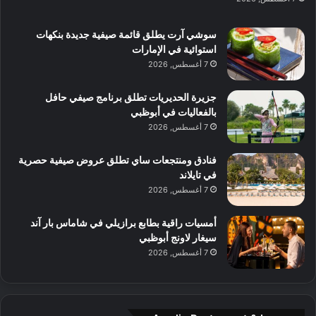
ل
د
ش
ت
ي
ب
ا
ك
ه
ي
سوشي آرت يطلق قائمة صيفية جديدة بنكهات
ط
ش
ا
استوائية في الإمارات
ا
ا
ا
7 أغسطس, 2026
ت
ف
ل
م
آ
جزيرة الحديريات تطلق برنامج صيفي حافل
ع
ن
بالفعاليات في أبوظبي
ا
7 أغسطس, 2026
ل
م
و
فنادق ومنتجعات ساي تطلق عروض صيفية حصرية
س
في تايلاند
ط
7 أغسطس, 2026
ا
ل
أمسيات راقية بطابع برازيلي في شاماس بار آند
م
سيغار لاونج أبوظبي
د
7 أغسطس, 2026
ي
ن
ة
و