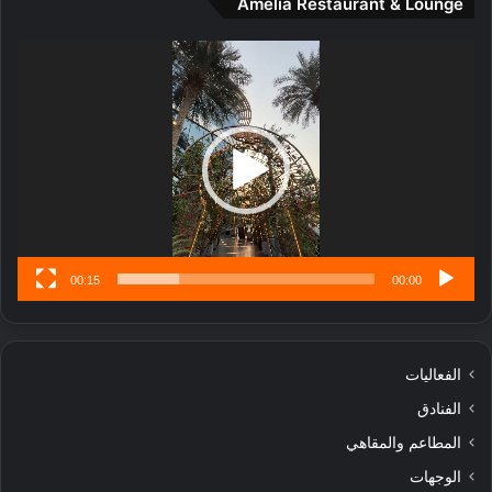
Amelia Restaurant & Lounge
ت
ج
مشغل
ا
الفيديو
ر
ب
ل
ا
تُ
ن
س
ى
00:15
00:00
الفعاليات
الفنادق
المطاعم والمقاهي
الوجهات