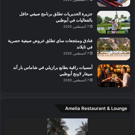
ت
ف
ل
م
آ
جزيرة الحديريات تطلق برنامج صيفي حافل
ع
ن
بالفعاليات في أبوظبي
ا
7 أغسطس, 2026
ل
م
و
فنادق ومنتجعات ساي تطلق عروض صيفية حصرية
س
في تايلاند
ط
7 أغسطس, 2026
ا
ل
أمسيات راقية بطابع برازيلي في شاماس بار آند
م
سيغار لاونج أبوظبي
د
7 أغسطس, 2026
ي
ن
ة
و
Amelia Restaurant & Lounge
ت
ج
مشغل
ا
الفيديو
ر
ب