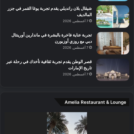
ع
ن
ا
شيڤال بلان رانديلي يقدم تجربة يوغا القمر في جزر
ل
المالديف
م
7 أغسطس, 2026
و
س
تجربة عناية فاخرة بالبشرة في ماندارين أورينتال
ط
دبي مع روزي أوزبورن
ا
7 أغسطس, 2026
ل
م
قصر الوطن يقدم تجربة ثقافية تأخذك في رحلة عبر
د
تاريخ الإمارات
ي
7 أغسطس, 2026
ن
ة
و
ت
Amelia Restaurant & Lounge
ج
ا
ر
مشغل
ب
الفيديو
ل
ا