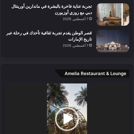
س
تجربة عناية فاخرة بالبشرة في ماندارين أورينتال
ط
دبي مع روزي أوزبورن
ا
7 أغسطس, 2026
ل
م
قصر الوطن يقدم تجربة ثقافية تأخذك في رحلة عبر
د
تاريخ الإمارات
ي
7 أغسطس, 2026
ن
ة
و
ت
Amelia Restaurant & Lounge
ج
ا
ر
مشغل
ب
الفيديو
ل
ا
تُ
ن
س
ى