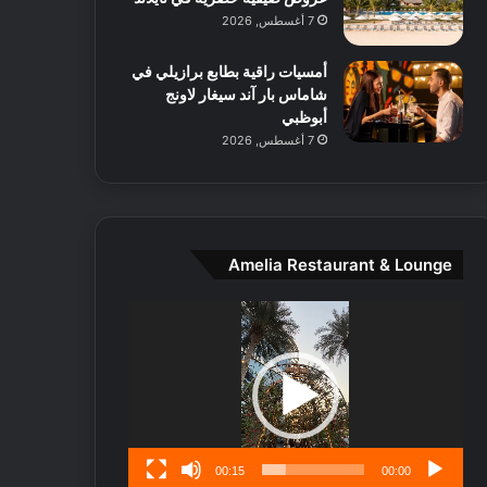
ط
7 أغسطس, 2026
ا
ل
أمسيات راقية بطابع برازيلي في
م
شاماس بار آند سيغار لاونج
د
أبوظبي
ي
7 أغسطس, 2026
ن
ة
و
ت
ج
ا
Amelia Restaurant & Lounge
ر
ب
مشغل
ل
الفيديو
ا
تُ
ن
س
ى
00:15
00:00