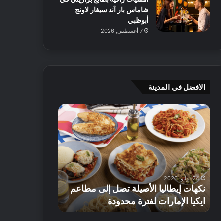
شاماس بار آند سيغار لاونج
أبوظبي
7 أغسطس, 2026
الافضل فى المدينة
ن
ج
ك
ي
ه
أ
ا
م
ت
ج
إ
ي
ي
ه
24 يوليو, 2026
8 يوليو, 2026
ط
و
نكهات إيطاليا الأصيلة تصل إلى مطاعم
جي أم جي هوم
ا
م
ايكيا الإمارات لفترة محدودة
تصل إلى 70% على الأثاث
ل
ت
ي
ق