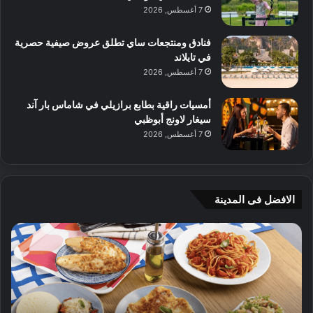
7 أغسطس, 2026
فنادق ومنتجعات ساي تطلق عروض صيفية حصرية
في تايلاند
7 أغسطس, 2026
أمسيات راقية بطابع برازيلي في شاماس بار آند
سيغار لاونج أبوظبي
7 أغسطس, 2026
الافضل فى المدينة
ن
ج
ك
ي
ه
أ
ا
م
ت
ج
إ
ي