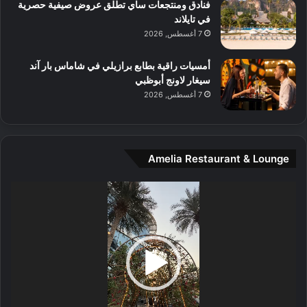
و
فنادق ومنتجعات ساي تطلق عروض صيفية حصرية
س
في تايلاند
ط
7 أغسطس, 2026
ا
ل
أمسيات راقية بطابع برازيلي في شاماس بار آند
م
سيغار لاونج أبوظبي
د
7 أغسطس, 2026
ي
ن
ة
و
Amelia Restaurant & Lounge
ت
ج
مشغل
ا
الفيديو
ر
ب
ل
ا
تُ
ن
س
ى