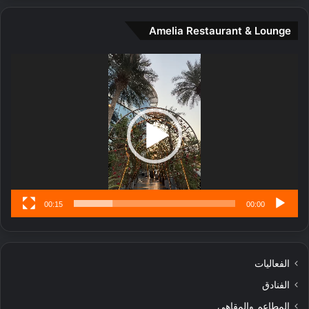
و
ف
ت
و
Amelia Restaurant & Lounge
ج
ت
ا
.
ر
مشغل
ب
الفيديو
ل
ا
تُ
ن
س
ى
00:15
00:00
الفعاليات
الفنادق
المطاعم والمقاهي