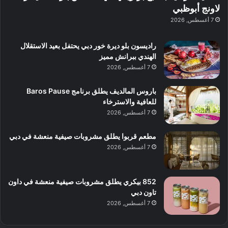
س
ف
لاونج أبوظبي
د
ت
ي
7 أغسطس, 2026
ب
ك
ب
ي
ش
و
راديسون بلو ديرة خور دبي يحتفل بعيد الاستقلال
ا
ل
الهندي ببرانش مميز
ف
ن
7 أغسطس, 2026
م
د
ع
ا
ا
ت
باروس المالديف يطلق برنامج Baros Pause
ل
ج
للعافية والاسترخاء
م
ر
7 أغسطس, 2026
و
ب
س
ة
مطعم قربوا يطلق مشروبات صيفية منعشة في دبي
ط
ل
7 أغسطس, 2026
ا
ا
ل
ي
م
ج
852 بيكري يطلق مشروبات صيفية منعشة في داون
د
ب
تاون دبي
ي
أ
7 أغسطس, 2026
ن
ن
ة
ت