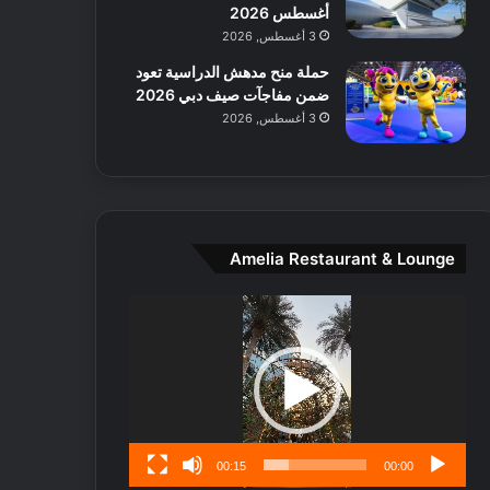
ط
ل
أغسطس 2026
ا
ا
3 أغسطس, 2026
ل
ي
حملة منح مدهش الدراسية تعود
م
ج
ضمن مفاجآت صيف دبي 2026
د
ب
3 أغسطس, 2026
ي
أ
ن
ن
ة
ت
و
ف
ت
و
ج
ت
Amelia Restaurant & Lounge
ا
.
ر
مشغل
ب
الفيديو
ل
ا
تُ
ن
س
ى
00:15
00:00