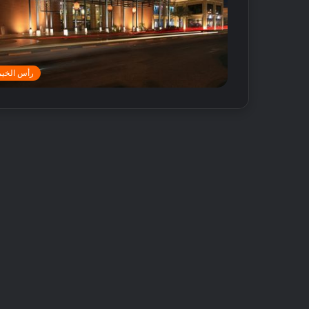
رأس الخيم
ش
ي
ر
ي
ا
ل
إ
18 مايو, 2016
30 يوليو, 2026
م
أفضل 5 متاجر عطور محلية الصنع في
شيري الإمارات تط
ا
دبي
حصرية على سيارات V
ر
ا