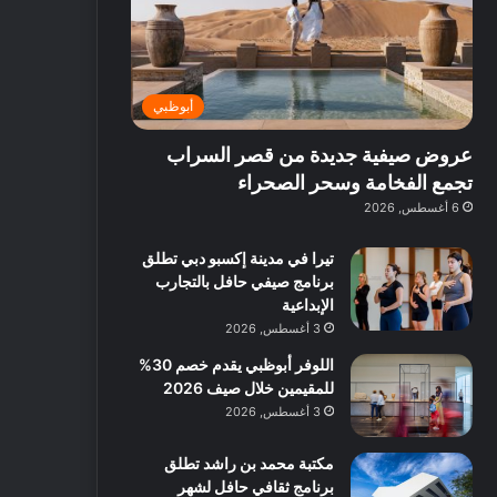
د
د
ق
ز
ا
ب
ل
ا
ئ
ي
ب
ك
ر
د
و
أبوظبي
ي
ب
ب
ة
ي
ا
عروض صيفية جديدة من قصر السراب
ب
:
ن
د
ا
ي
تجمع الفخامة وسحر الصحراء
ب
س
ف
6 أغسطس, 2026
ي
ت
ي
ك
ب
تيرا في مدينة إكسبو دبي تطلق
ش
و
برنامج صيفي حافل بالتجارب
ا
ل
الإبداعية
ف
ن
3 أغسطس, 2026
م
د
اللوفر أبوظبي يقدم خصم 30%
ع
ا
للمقيمين خلال صيف 2026
ا
ت
ل
ج
3 أغسطس, 2026
م
ر
و
ب
مكتبة محمد بن راشد تطلق
س
ة
برنامج ثقافي حافل لشهر