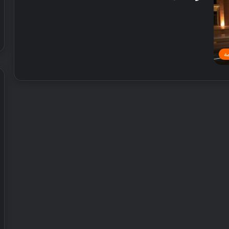
ة
ن
ك
ه
ا
ت
إ
ي
24 يوليو, 2026
ط
لق عروض صيفية
نكهات إيطاليا الأصيلة تصل إلى مطاعم
ا
SU
ايكيا الإمارات لفترة محدودة
ل
ي