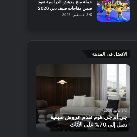
حملة منح مدهش الدراسية تعود
ضمن مفاجآت صيف دبي 2026
3 أغسطس, 2026
الافضل فى المدينة
ج
4
ي
و
أ
ص
م
ف
ج
ا
ي
ت
ه
ط
8 يوليو, 2026
5 يوليو, 2026
و
ب
جي أم جي هوم تقدم عروض صيفية
4 وصفات طبيعي
م
ي
تصل إلى 70% على الأثاث
إشراقة صحية هذا 
ت
ع
ق
ي