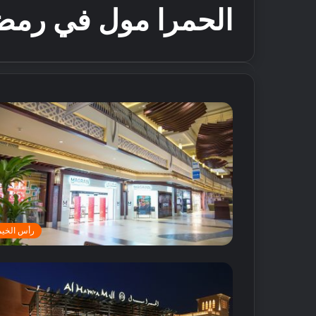
الحمرا مول في رمض
رأس الخيم