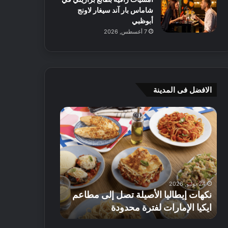
شاماس بار آند سيغار لاونج
أبوظبي
7 أغسطس, 2026
الافضل فى المدينة
ن
ج
ك
ي
ه
أ
ا
م
ت
ج
إ
ي
ي
ه
24 يوليو, 2026
8 يوليو, 2026
ط
و
نكهات إيطاليا الأصيلة تصل إلى مطاعم
جي أم جي هوم
ا
م
ايكيا الإمارات لفترة محدودة
تصل إلى 70% على الأثاث
ل
ت
ي
ق