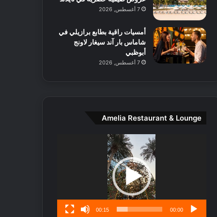
ط
7 أغسطس, 2026
ا
ل
أمسيات راقية بطابع برازيلي في
م
شاماس بار آند سيغار لاونج
د
أبوظبي
ي
7 أغسطس, 2026
ن
ة
و
ت
ج
ا
Amelia Restaurant & Lounge
ر
ب
مشغل
ل
الفيديو
ا
تُ
ن
س
ى
00:15
00:00