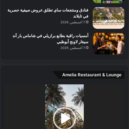
م
و
فنادق ومنتجعات ساي تطلق عروض صيفية حصرية
س
في تايلاند
ط
7 أغسطس, 2026
ا
ل
أمسيات راقية بطابع برازيلي في شاماس بار آند
م
سيغار لاونج أبوظبي
د
7 أغسطس, 2026
ي
ن
ة
و
Amelia Restaurant & Lounge
ت
ج
مشغل
ا
الفيديو
ر
ب
ل
ا
تُ
ن