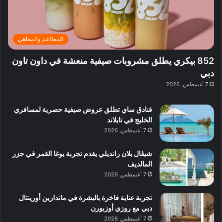
ت
د
ن
ب
ة
ع
ا
ي
د
ر
ئ
ة
ب
ف
ر
ب
ي
المطاعم والمقاهي
و
ي
ا
:
ا
ة
ل
ا
852 بيكري يطلق مشروبات صيفية منعشة في داون تاون
ع
ب
ن
س
دبي
ل
د
ش
ت
7 أغسطس, 2026
ي
ب
ا
ك
ه
ي
ط
ش
ا
فنادق ساي تطلق عروض صيفية حصرية لمسافري
ا
ا
ا
الخليج في تايلاند
ت
ف
ل
7 أغسطس, 2026
م
آ
ع
ن
ا
شيڤال بلان رانديلي يقدم تجربة يوغا القمر في جزر
ل
المالديف
م
7 أغسطس, 2026
و
س
تجربة عناية فاخرة بالبشرة في ماندارين أورينتال
ط
دبي مع روزي أوزبورن
ا
7 أغسطس, 2026