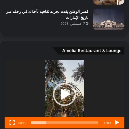
ل
م
قصر الوطن يقدم تجربة ثقافية تأخذك في رحلة عبر
د
تاريخ الإمارات
ي
7 أغسطس, 2026
ن
ة
و
ت
Amelia Restaurant & Lounge
ج
ا
ر
مشغل
ب
الفيديو
ل
ا
تُ
ن
س
ى
00:15
00:00