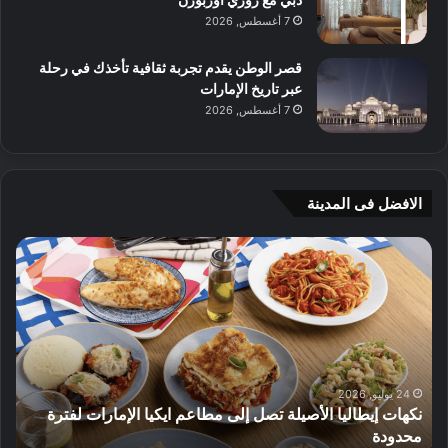
7 أغسطس, 2026
قصر الوطن يقدم تجربة ثقافية تأخذك في رحلة
عبر تاريخ الإمارات
7 أغسطس, 2026
الافضل فى المدينة
ن
ج
ك
ي
ه
أ
ا
م
ت
ج
إ
ي
ي
ه
ط
و
24 يوليو, 2026
نكهات إيطاليا الأصيلة تصل إلى مطاعم ايكيا الإمارات لفترة
ا
م
محدودة
ا
ل
ت