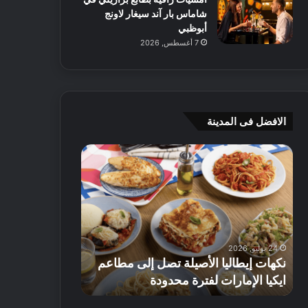
شاماس بار آند سيغار لاونج
أبوظبي
7 أغسطس, 2026
الافضل فى المدينة
ن
ج
ك
ي
ه
أ
ا
م
ت
ج
إ
ي
ي
ه
24 يوليو, 2026
8 يوليو, 2026
ط
و
نكهات إيطاليا الأصيلة تصل إلى مطاعم
جي أم جي هوم
ا
م
ايكيا الإمارات لفترة محدودة
تصل إلى 70% على الأثاث
ل
ت
ي
ق