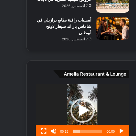
ط
7 أغسطس, 2026
ا
ل
أمسيات راقية بطابع برازيلي في
م
شاماس بار آند سيغار لاونج
د
أبوظبي
ي
7 أغسطس, 2026
ن
ة
و
ت
ج
ا
Amelia Restaurant & Lounge
ر
ب
مشغل
ل
الفيديو
ا
تُ
ن
س
ى
00:15
00:00