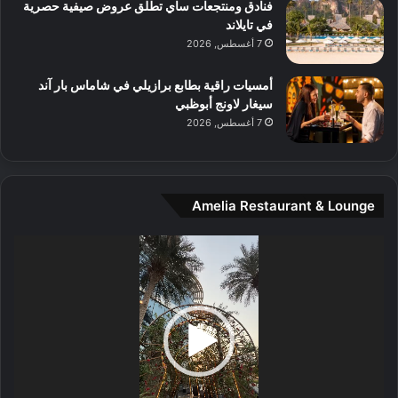
و
فنادق ومنتجعات ساي تطلق عروض صيفية حصرية
س
في تايلاند
ط
7 أغسطس, 2026
ا
ل
أمسيات راقية بطابع برازيلي في شاماس بار آند
م
سيغار لاونج أبوظبي
د
7 أغسطس, 2026
ي
ن
ة
و
Amelia Restaurant & Lounge
ت
ج
مشغل
ا
الفيديو
ر
ب
ل
ا
تُ
ن
س
ى