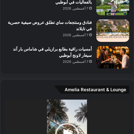
بالفعاليات في أبوظبي
ا
7 أغسطس, 2026
ل
م
و
فنادق ومنتجعات ساي تطلق عروض صيفية حصرية
س
في تايلاند
ط
7 أغسطس, 2026
ا
ل
أمسيات راقية بطابع برازيلي في شاماس بار آند
م
سيغار لاونج أبوظبي
د
7 أغسطس, 2026
ي
ن
ة
و
Amelia Restaurant & Lounge
ت
ج
مشغل
ا
الفيديو
ر
ب
ل
ا