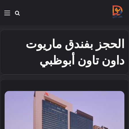
بحث
الق
عن
الحجز بفندق ماريوت
داون تاون أبوظبي