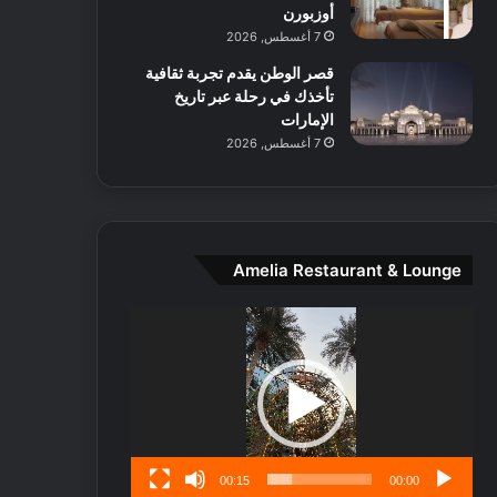
ط
أوزبورن
ا
7 أغسطس, 2026
ل
قصر الوطن يقدم تجربة ثقافية
م
تأخذك في رحلة عبر تاريخ
د
الإمارات
ي
7 أغسطس, 2026
ن
ة
و
ت
ج
ا
Amelia Restaurant & Lounge
ر
ب
مشغل
ل
الفيديو
ا
تُ
ن
س
ى
00:15
00:00