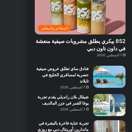
ت
د
ة
ق
ع
ا
غ
ل
ر
ئ
ن
ب
ف
ر
ي
د
المطاعم والمقاهي
و
ي
ة
ب
ا
ة
ب
ي
852 بيكري يطلق مشروبات صيفية منعشة
ع
ب
ا
:
ل
د
ل
ا
في داون تاون دبي
ي
ب
ن
س
7 أغسطس, 2026
ه
ي
ش
ت
ا
ا
ك
فنادق ساي تطلق عروض صيفية
ا
ط
ش
حصرية لمسافري الخليج في
ل
ا
ا
تايلاند
آ
ت
ف
7 أغسطس, 2026
ن
م
شيڤال بلان رانديلي يقدم تجربة
ع
يوغا القمر في جزر المالديف
ا
ل
7 أغسطس, 2026
م
و
تجربة عناية فاخرة بالبشرة في
س
ماندارين أورينتال دبي مع روزي