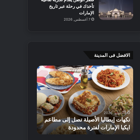
تأخذك في رحلة عبر تاريخ
الإمارات
7 أغسطس, 2026
الافضل فى المدينة
ن
ج
ك
ي
ه
أ
ا
م
ت
ج
إ
ي
ي
ه
24 يوليو, 2026
8 يوليو, 2026
ط
و
نكهات إيطاليا الأصيلة تصل إلى مطاعم
جي أم جي هوم
ا
م
ايكيا الإمارات لفترة محدودة
تصل إلى 70% على الأثاث
ل
ت
ي
ق