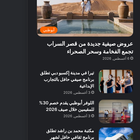
ت
د
ة
ق
ع
ا
غ
ل
ر
ئ
ن
ب
ف
ر
ي
د
أبوظبي
و
ي
ة
ب
ا
ة
ب
ي
عروض صيفية جديدة من قصر السراب
ع
ب
ا
:
ل
د
ل
ا
تجمع الفخامة وسحر الصحراء
ي
ب
ن
س
6 أغسطس, 2026
ه
ي
ش
ت
ا
ا
ك
تيرا في مدينة إكسبو دبي تطلق
ا
ط
ش
برنامج صيفي حافل بالتجارب
ل
ا
ا
الإبداعية
آ
ت
ف
3 أغسطس, 2026
ن
م
اللوفر أبوظبي يقدم خصم 30%
ع
للمقيمين خلال صيف 2026
ا
ل
3 أغسطس, 2026
م
و
مكتبة محمد بن راشد تطلق
س
برنامج ثقافي حافل لشهر