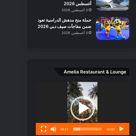
ط
أغسطس 2026
ا
3 أغسطس, 2026
ل
حملة منح مدهش الدراسية تعود
م
ضمن مفاجآت صيف دبي 2026
د
3 أغسطس, 2026
ي
ن
ة
و
ت
ج
Amelia Restaurant & Lounge
ا
ر
مشغل
ب
الفيديو
ل
ا
تُ
ن
س
ى
00:15
00:00