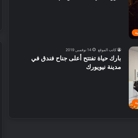
ة
كاتب الموقع
14 نوفمبر, 2019
بارك حياة تفتتح أعلى جناح فندق في
مدينة نيويورك
ش
ي
ر
ي
ا
ل
ة
إ
30 يوليو, 2026
م
 عطور محلية الصنع في
شيري الإمارات تطلق عروض صيفية
ا
حصرية على سيارات SUV
ر
ا