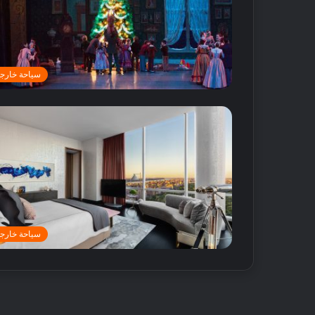
سياحة خارجي
أ
ف
ض
ل
5
م
سياحة خارجي
ت
18 مايو, 2016
ا
أفضل 5 متاجر
ج
دبي
ر
ع