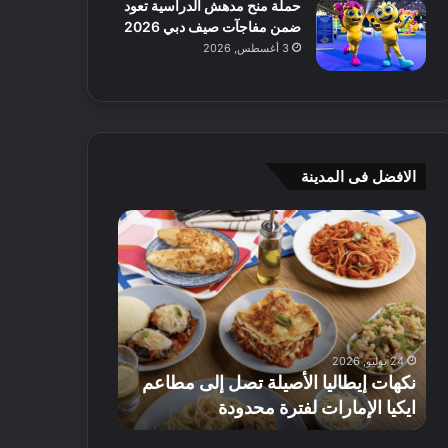
حملة منح مدهش الدراسية تعود
ضمن مفاجآت صيف دبي 2026
3 أغسطس, 2026
الافضل فى المدينة
ن
ج
ك
ي
ه
أ
ا
م
ت
ج
إ
ي
ي
ه
24 يوليو, 2026
8 يوليو, 2026
ط
و
نكهات إيطاليا الأصيلة تصل إلى مطاعم
جي أم جي هوم
ا
م
ايكيا الإمارات لفترة محدودة
تصل إلى 70% على الأثاث
ل
ت
ي
ق