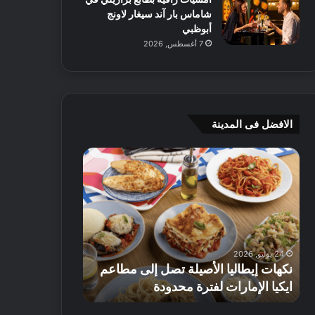
شاماس بار آند سيغار لاونج
أبوظبي
7 أغسطس, 2026
الافضل فى المدينة
ن
ج
ك
ي
ه
أ
ا
م
ت
ج
إ
ي
ي
ه
24 يوليو, 2026
8 يوليو, 2026
ط
و
نكهات إيطاليا الأصيلة تصل إلى مطاعم
جي أم جي هوم
ا
م
ايكيا الإمارات لفترة محدودة
تصل إلى 70% على الأثاث
ل
ت
ي
ق