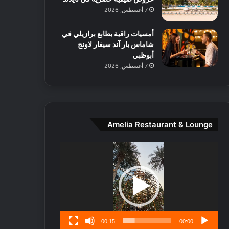
ط
7 أغسطس, 2026
ا
ل
أمسيات راقية بطابع برازيلي في
م
شاماس بار آند سيغار لاونج
د
أبوظبي
ي
7 أغسطس, 2026
ن
ة
و
ت
ج
ا
Amelia Restaurant & Lounge
ر
ب
مشغل
ل
الفيديو
ا
تُ
ن
س
ى
00:15
00:00