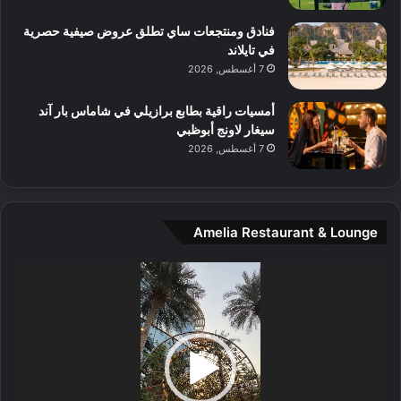
م
و
فنادق ومنتجعات ساي تطلق عروض صيفية حصرية
س
في تايلاند
ط
7 أغسطس, 2026
ا
ل
أمسيات راقية بطابع برازيلي في شاماس بار آند
م
سيغار لاونج أبوظبي
د
7 أغسطس, 2026
ي
ن
ة
و
Amelia Restaurant & Lounge
ت
ج
مشغل
ا
الفيديو
ر
ب
ل
ا
تُ
ن