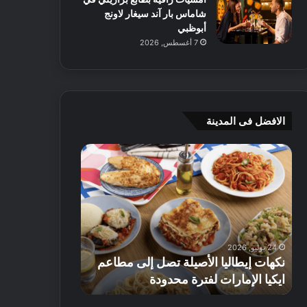
شاماس بار آند سيغار لاونج
أبوظبي
7 أغسطس, 2026
الافضل فى المدينة
ن
ج
ك
ي
ه
أ
ا
م
ت
ج
إ
ي
ي
ه
24 يوليو, 2026
8 يوليو, 2026
ط
و
نكهات إيطاليا الأصيلة تصل إلى مطاعم
جي أم جي هوم
ا
م
ايكيا الإمارات لفترة محدودة
تصل إلى 70% على الأثاث
ل
ت
ي
ق