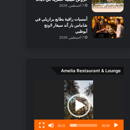
ط
7 أغسطس, 2026
ا
ل
أمسيات راقية بطابع برازيلي في
م
شاماس بار آند سيغار لاونج
د
أبوظبي
ي
7 أغسطس, 2026
ن
ة
و
ت
ج
ا
Amelia Restaurant & Lounge
ر
ب
مشغل
ل
الفيديو
ا
تُ
ن
س
ى
00:15
00:00