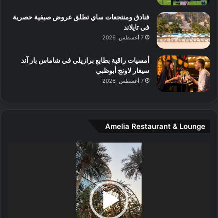
م
و
فنادق ومنتجعات ساي تطلق عروض صيفية حصرية
س
في تايلاند
ط
7 أغسطس, 2026
ا
ل
أمسيات راقية بطابع برازيلي في شاماس بار آند
م
سيغار لاونج أبوظبي
د
7 أغسطس, 2026
ي
ن
ة
و
Amelia Restaurant & Lounge
ت
ج
مشغل
ا
الفيديو
ر
ب
ل
ا
تُ
ن