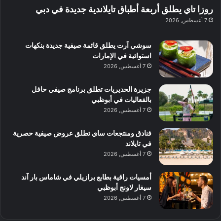
ا
ة
ل
ا
روزا تاي يطلق أربعة أطباق تايلاندية جديدة في دبي
ع
ب
ن
س
7 أغسطس, 2026
ل
د
ش
ت
ي
ب
ا
ك
ه
ي
سوشي آرت يطلق قائمة صيفية جديدة بنكهات
ط
ش
ا
استوائية في الإمارات
ا
ا
ا
7 أغسطس, 2026
ت
ف
ل
م
آ
جزيرة الحديريات تطلق برنامج صيفي حافل
ع
ن
بالفعاليات في أبوظبي
ا
7 أغسطس, 2026
ل
م
و
فنادق ومنتجعات ساي تطلق عروض صيفية حصرية
س
في تايلاند
ط
7 أغسطس, 2026
ا
ل
أمسيات راقية بطابع برازيلي في شاماس بار آند
م
سيغار لاونج أبوظبي
د
7 أغسطس, 2026
ي
ن