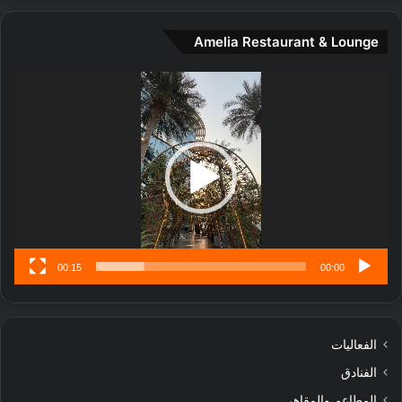
ة
و
Amelia Restaurant & Lounge
ت
ج
مشغل
ا
الفيديو
ر
ب
ل
ا
تُ
ن
س
ى
00:15
00:00
الفعاليات
الفنادق
المطاعم والمقاهي