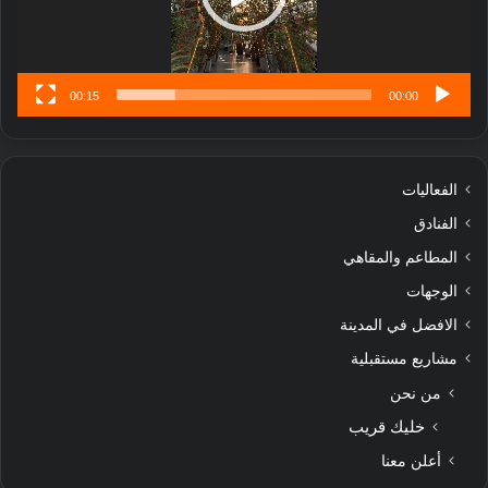
س
ى
00:15
00:00
الفعاليات
الفنادق
المطاعم والمقاهي
الوجهات
الافضل في المدينة
مشاريع مستقبلية
من نحن
خليك قريب
أعلن معنا