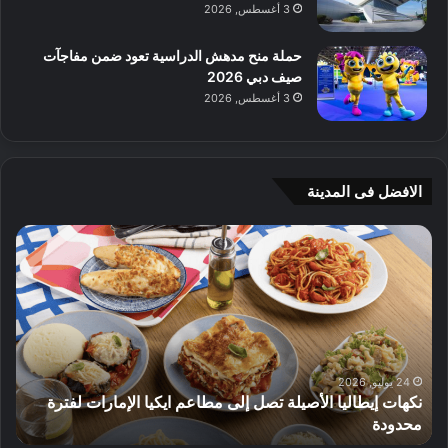
3 أغسطس, 2026
حملة منح مدهش الدراسية تعود ضمن مفاجآت
صيف دبي 2026
3 أغسطس, 2026
الافضل فى المدينة
ن
ج
ك
ي
ه
أ
ا
م
ت
ج
إ
ي
ي
ه
ط
و
24 يوليو, 2026
نكهات إيطاليا الأصيلة تصل إلى مطاعم ايكيا الإمارات لفترة
ا
م
محدودة
ا
ل
ت
ي
ق