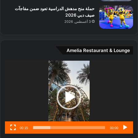
م
حملة منح مدهش الدراسية تعود ضمن مفاجآت
د
صيف دبي 2026
ي
3 أغسطس, 2026
ن
ة
و
ت
Amelia Restaurant & Lounge
ج
ا
ر
مشغل
ب
الفيديو
ل
ا
تُ
ن
س
ى
00:15
00:00