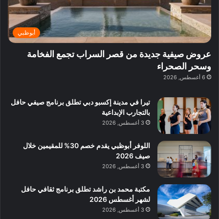
ن
ب
ة
ع
ا
ي
د
ر
ئ
ة
ب
ف
ر
ب
ي
أبوظبي
و
ي
ا
:
ا
ة
ل
ا
عروض صيفية جديدة من قصر السراب تجمع الفخامة
ع
ب
ن
س
وسحر الصحراء
ل
د
ش
ت
6 أغسطس, 2026
ي
ب
ا
ك
ه
ي
ط
ش
ا
تيرا في مدينة إكسبو دبي تطلق برنامج صيفي حافل
ا
ا
ا
بالتجارب الإبداعية
ت
ف
ل
3 أغسطس, 2026
م
آ
ع
ن
ا
اللوفر أبوظبي يقدم خصم 30% للمقيمين خلال
ل
صيف 2026
م
3 أغسطس, 2026
و
س
مكتبة محمد بن راشد تطلق برنامج ثقافي حافل
ط
لشهر أغسطس 2026
ا
3 أغسطس, 2026
ل