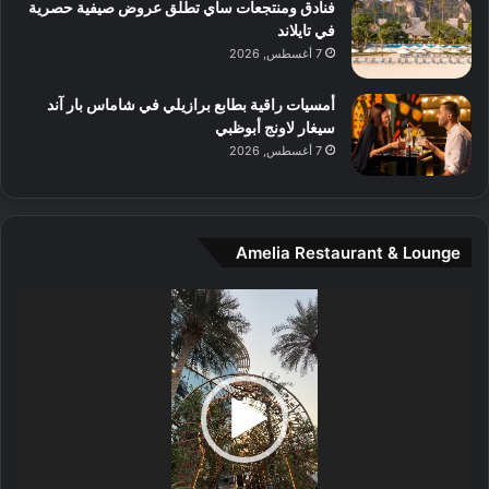
و
فنادق ومنتجعات ساي تطلق عروض صيفية حصرية
س
في تايلاند
ط
7 أغسطس, 2026
ا
ل
أمسيات راقية بطابع برازيلي في شاماس بار آند
م
سيغار لاونج أبوظبي
د
7 أغسطس, 2026
ي
ن
ة
و
Amelia Restaurant & Lounge
ت
ج
مشغل
ا
الفيديو
ر
ب
ل
ا
تُ
ن
س
ى