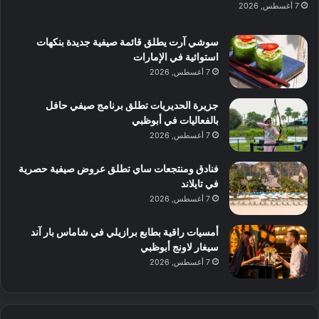
ن
س
7 أغسطس, 2026
ل
د
ش
ت
ي
ب
ا
ك
ه
ي
سوشي آرت يطلق قائمة صيفية جديدة بنكهات
ط
ش
ا
استوائية في الإمارات
ا
ا
ا
7 أغسطس, 2026
ت
ف
ل
م
آ
جزيرة الحديريات تطلق برنامج صيفي حافل
ع
ن
بالفعاليات في أبوظبي
ا
7 أغسطس, 2026
ل
م
و
فنادق ومنتجعات ساي تطلق عروض صيفية حصرية
س
في تايلاند
ط
7 أغسطس, 2026
ا
ل
أمسيات راقية بطابع برازيلي في شاماس بار آند
م
سيغار لاونج أبوظبي
د
7 أغسطس, 2026
ي
ن
ة
و