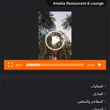
Amelia Restaurant & Lounge
ت
ج
مشغل
ا
الفيديو
ر
ب
ل
ا
تُ
ن
س
ى
00:15
00:00
الفعاليات
الفنادق
المطاعم والمقاهي
الوجهات