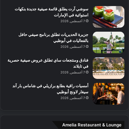
ي
ب
ا
ك
ه
ي
سوشي آرت يطلق قائمة صيفية جديدة بنكهات
ط
ش
ا
استوائية في الإمارات
ا
ا
ا
7 أغسطس, 2026
ت
ف
ل
م
آ
جزيرة الحديريات تطلق برنامج صيفي حافل
ع
ن
بالفعاليات في أبوظبي
ا
7 أغسطس, 2026
ل
م
و
فنادق ومنتجعات ساي تطلق عروض صيفية حصرية
س
في تايلاند
ط
7 أغسطس, 2026
ا
ل
أمسيات راقية بطابع برازيلي في شاماس بار آند
م
سيغار لاونج أبوظبي
د
7 أغسطس, 2026
ي
ن
ة
و
Amelia Restaurant & Lounge
ت