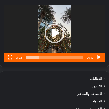
ج
مشغل
ا
الفيديو
ر
ب
ل
ا
تُ
ن
س
ى
00:15
00:00
الفعاليات
الفنادق
المطاعم والمقاهي
الوجهات
الافضل في المدينة