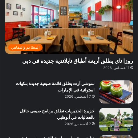
ف
ا
ي
ا
ق
ل
ل
د
ب
ا
د
ئ
ب
ر
ي
المطاعم والمقاهي
ي
:
ة
ا
روزا تاي يطلق أربعة أطباق تايلاندية جديدة في دبي
ب
س
7 أغسطس, 2026
د
ت
ب
ك
ي
سوشي آرت يطلق قائمة صيفية جديدة بنكهات
ش
استوائية في الإمارات
ا
7 أغسطس, 2026
ف
م
جزيرة الحديريات تطلق برنامج صيفي حافل
ع
بالفعاليات في أبوظبي
ا
7 أغسطس, 2026
ل
م
و