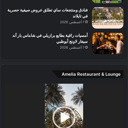
م
و
فنادق ومنتجعات ساي تطلق عروض صيفية حصرية
س
في تايلاند
ط
7 أغسطس, 2026
ا
ل
أمسيات راقية بطابع برازيلي في شاماس بار آند
م
سيغار لاونج أبوظبي
د
7 أغسطس, 2026
ي
ن
ة
و
Amelia Restaurant & Lounge
ت
ج
مشغل
ا
الفيديو
ر
ب
ل
ا
تُ
ن