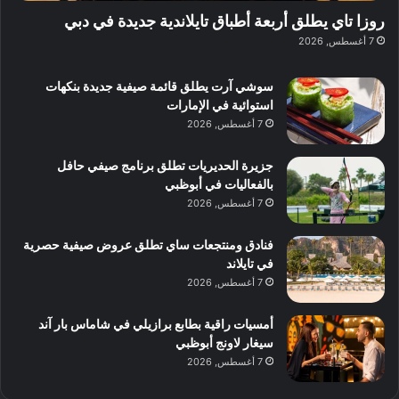
ة
ا
ي
روزا تاي يطلق أربعة أطباق تايلاندية جديدة في دبي
ب
س
ف
7 أغسطس, 2026
د
ت
ي
ب
ك
ب
ي
سوشي آرت يطلق قائمة صيفية جديدة بنكهات
ش
و
استوائية في الإمارات
ا
ل
7 أغسطس, 2026
ف
ن
م
د
جزيرة الحديريات تطلق برنامج صيفي حافل
ع
ا
بالفعاليات في أبوظبي
ا
ت
7 أغسطس, 2026
ل
ج
م
ر
و
ب
فنادق ومنتجعات ساي تطلق عروض صيفية حصرية
س
ة
في تايلاند
ط
ل
7 أغسطس, 2026
ا
ا
ل
ي
أمسيات راقية بطابع برازيلي في شاماس بار آند
م
ج
سيغار لاونج أبوظبي
د
ب
7 أغسطس, 2026
ي
أ
ن
ن