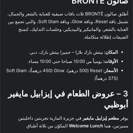
صالون BRONTË
أطلق صالون BRONTË ثلاث باقات صيفية للعناية بالشعر والجمال،
تشمل باقة Reset، وباقة Glow، وباقة Soft Glam، والتي تجمع بين
العناية بالشعر، والمانيكير والبيديكير، وجلسات التدليك، لتمنح
الضيفات إطلالة متكاملة.
المكان:
بيتش بارك بلازا – جميرا بيتش بارك، دبي.
الأوقات:
يومياً من 10:00 صباحا حتى 10:00 مساء.
الأسعار:
Reset (500 درهم)، Glow (450 درهماً)، Soft Glam
(375 درهماً).
3 – عروض الطعام في إيزابيل مايفير
أبوظبي
يوفر
مطعم إيزابيل مايفير
في جزيرة المارية تجربتين داخليتين
مميزتين، هما
Welcome Lunch
المكوّن من ثلاثة أطباق