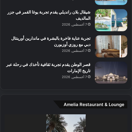
آ
ع
ن
ا
شيڤال بلان رانديلي يقدم تجربة يوغا القمر في جزر
ل
المالديف
م
7 أغسطس, 2026
و
س
تجربة عناية فاخرة بالبشرة في ماندارين أورينتال
ط
دبي مع روزي أوزبورن
ا
7 أغسطس, 2026
ل
م
قصر الوطن يقدم تجربة ثقافية تأخذك في رحلة عبر
د
تاريخ الإمارات
ي
7 أغسطس, 2026
ن
ة
و
ت
Amelia Restaurant & Lounge
ج
ا
ر
مشغل
ب
الفيديو
ل