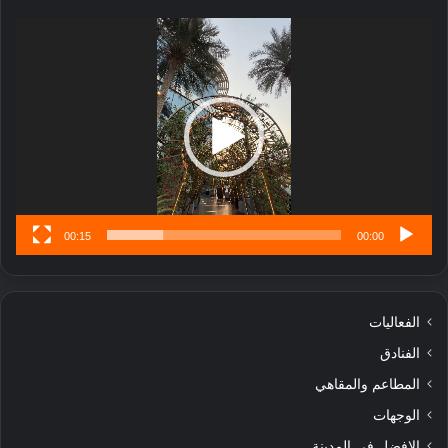
ا
ر
مشغل
ب
الفيديو
ل
ا
تُ
ن
س
ى
00:15
00:00
الفعاليات
الفنادق
المطاعم والمقاهي
الوجهات
الافضل في المدينة