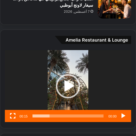
م
سيغار لاونج أبوظبي
د
7 أغسطس, 2026
ي
ن
ة
و
Amelia Restaurant & Lounge
ت
ج
مشغل
ا
الفيديو
ر
ب
ل
ا
تُ
ن
س
ى
00:15
00:00