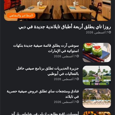
ا
د
ئ
ب
ر
ي
المطاعم والمقاهي
ي
:
ة
ا
روزا تاي يطلق أربعة أطباق تايلاندية جديدة في دبي
ب
س
7 أغسطس, 2026
د
ت
ب
ك
ي
سوشي آرت يطلق قائمة صيفية جديدة بنكهات
ش
استوائية في الإمارات
ا
7 أغسطس, 2026
ف
م
جزيرة الحديريات تطلق برنامج صيفي حافل
ع
بالفعاليات في أبوظبي
ا
7 أغسطس, 2026
ل
م
و
فنادق ومنتجعات ساي تطلق عروض صيفية حصرية
س
في تايلاند
ط
7 أغسطس, 2026
ا
ل
أمسيات راقية بطابع برازيلي في شاماس بار آند