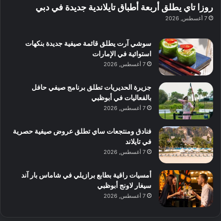
ة
ا
روزا تاي يطلق أربعة أطباق تايلاندية جديدة في دبي
ب
س
7 أغسطس, 2026
د
ت
ب
ك
ي
سوشي آرت يطلق قائمة صيفية جديدة بنكهات
ش
استوائية في الإمارات
ا
7 أغسطس, 2026
ف
م
جزيرة الحديريات تطلق برنامج صيفي حافل
ع
بالفعاليات في أبوظبي
ا
7 أغسطس, 2026
ل
م
و
فنادق ومنتجعات ساي تطلق عروض صيفية حصرية
س
في تايلاند
ط
7 أغسطس, 2026
ا
ل
أمسيات راقية بطابع برازيلي في شاماس بار آند
م
سيغار لاونج أبوظبي
د
7 أغسطس, 2026
ي
ن