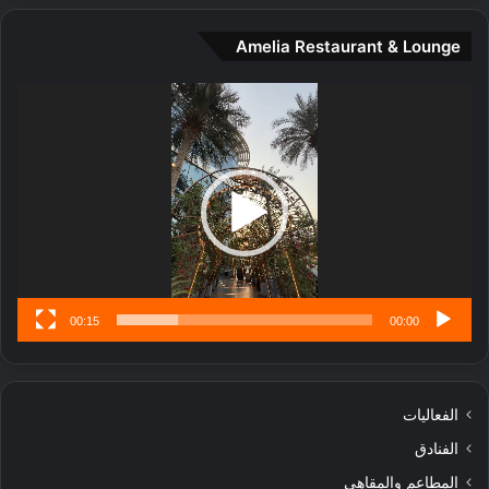
ة
و
Amelia Restaurant & Lounge
ت
ج
مشغل
ا
الفيديو
ر
ب
ل
ا
تُ
ن
س
ى
00:15
00:00
الفعاليات
الفنادق
المطاعم والمقاهي