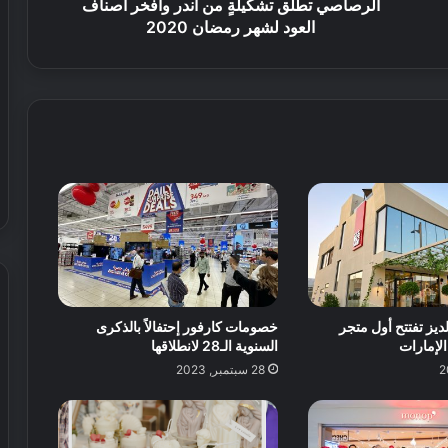
الرصاصي تطلق تشكيلةٍ من أندر وأفخر أصناف
العود لشهر رمضان 2020
ديز تفتتح أول متجر
خصومات كارفور إحتفالاً بالذكرى
لإمارات
السنوية الـ28 لانطلاقها
28 سبتمبر, 2023