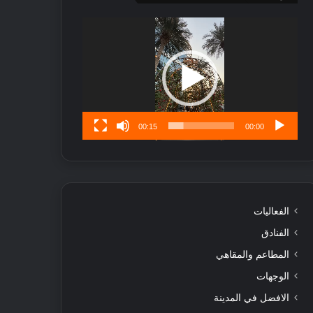
ر
ب
مشغل
ل
الفيديو
ا
تُ
ن
س
ى
00:15
00:00
الفعاليات
الفنادق
المطاعم والمقاهي
الوجهات
الافضل في المدينة