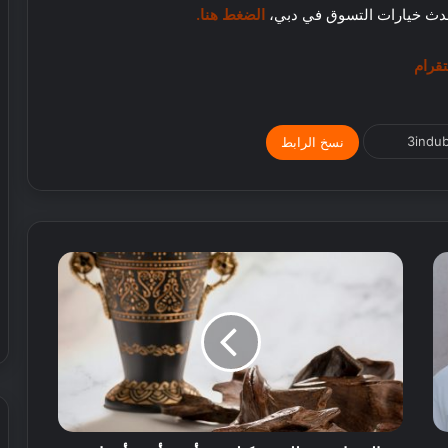
ل
أحدث خيارات التسوق في دبي،
الضغط هنا.
ك
ر
تقرام
ة
ا
ل
ق
نسخ الرابط
د
م
ف
ي
ا
ل
ع
ا
ل
م