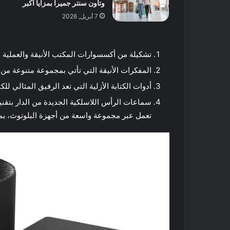
وتاون سنتر جميرا بمزايا أكبر
ض
ل
7 أبريل, 2026
5
م
ت
تشكيلة من أكسسوارات المكتب الأنيقة والعملية
18 مايو, 2016
ا
أفضل 5 متاجر
المفكرات الأنيقة التي تأتي بمجموعة متنوعة من ا
ج
دبي
ر
أدوات الكتابة الأزلية التي تعد الرفيق المثالي للكت
ع
سماعات الرأس اللاسلكية الجديدة من الدار بتق
ط
و
تعمل عبر مجموعة واسعة من أجهزة البلوتوث، بما في ذلك 
ر
م
ح
ل
ي
ف
ة
ي
ا
ت
ل
ن
ص
س
ن
ف