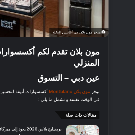
متجر مون بلان في أتلانتس النخلة
مون بلان تقدم لكم أكسسوارات
المنزلي
عين دبي – التسوق
توفر
مون بلان
Montblanc
أكسسوارات أنيقة لتحسين تج
في الوقت نفسه و تشمل ما يلي :
مقالات ذات صلة
أ
بريفيليج بلاس 2026 يعود إلى ميركا
ف