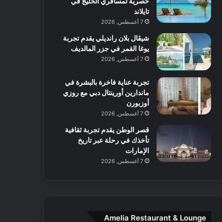
حصرية لمسافري الخليج في
ل
ا
ا
تايلاند
آ
ت
ف
7 أغسطس, 2026
ن
م
شيڤال بلان رانديلي يقدم تجربة
ع
يوغا القمر في جزر المالديف
ا
ل
7 أغسطس, 2026
م
و
تجربة عناية فاخرة بالبشرة في
س
ماندارين أورينتال دبي مع روزي
ط
أوزبورن
ا
7 أغسطس, 2026
ل
قصر الوطن يقدم تجربة ثقافية
م
تأخذك في رحلة عبر تاريخ
د
الإمارات
ي
7 أغسطس, 2026
ن
ة
و
ت
ج
ا
Amelia Restaurant & Lounge