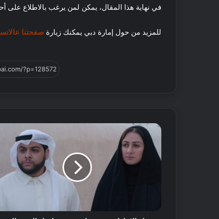
في نهاية هذا المقال، يمكن لمن يرغب بالاطلاع على 
ر
ا
ح
للمزيد من حول إمارة دبي يمكنك زيارة
صفحتنا عالانس
ا
ت
ل
ض
م
ا
ن
و
ق
ت
م
م
ت
ع
!