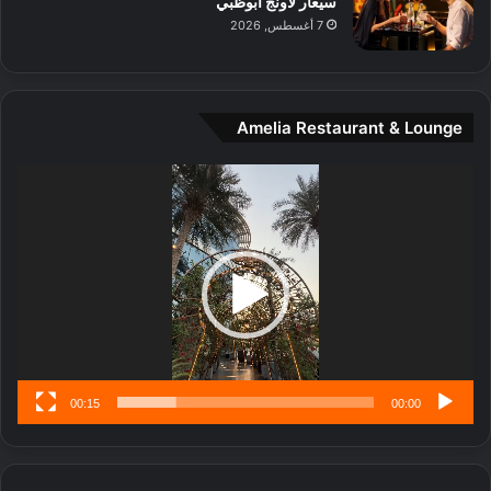
سيغار لاونج أبوظبي
د
ب
7 أغسطس, 2026
ي
أ
ن
ن
ة
ت
و
ف
Amelia Restaurant & Lounge
ت
و
ج
ت
مشغل
ا
.
الفيديو
ر
ب
ل
ا
تُ
ن
س
ى
00:15
00:00