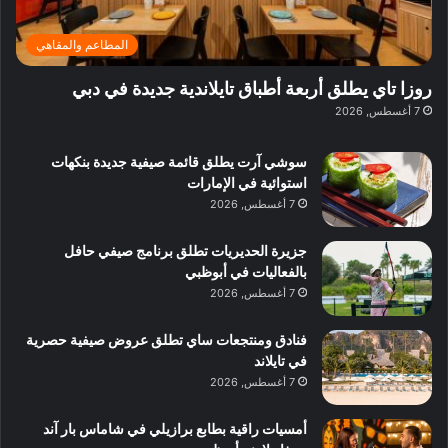
د
و
ئ
ي
ب
ب
ر
ي
ا
المطاعم والمقاهي
ي
:
ن
ة
ا
ي
روزا تاي يطلق أربعة أطباق تايلاندية جديدة في دبي
ب
س
ف
7 أغسطس, 2026
د
ت
ي
ب
ك
ب
ي
سوشي آرت يطلق قائمة صيفية جديدة بنكهات
ش
و
استوائية في الإمارات
ا
ل
7 أغسطس, 2026
ف
ن
م
د
جزيرة الحديريات تطلق برنامج صيفي حافل
ع
ا
بالفعاليات في أبوظبي
ا
ت
7 أغسطس, 2026
ل
ج
م
ر
و
ب
فنادق ومنتجعات ساي تطلق عروض صيفية حصرية
س
ة
في تايلاند
ط
ل
7 أغسطس, 2026
ا
ا
ل
ي
أمسيات راقية بطابع برازيلي في شاماس بار آند
م
ج