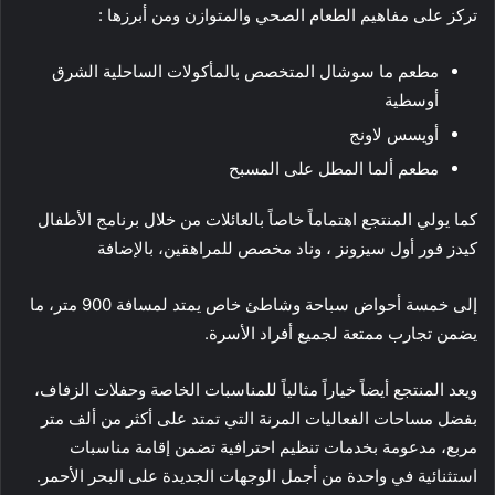
تركز على مفاهيم الطعام الصحي والمتوازن ومن أبرزها :
مطعم ما سوشال المتخصص بالمأكولات الساحلية الشرق
أوسطية
أويسس لاونج
مطعم ألما المطل على المسبح
كما يولي المنتجع اهتماماً خاصاً بالعائلات من خلال برنامج الأطفال
كيدز فور أول سيزونز ، وناد مخصص للمراهقين، بالإضافة
إلى خمسة أحواض سباحة وشاطئ خاص يمتد لمسافة 900 متر، ما
يضمن تجارب ممتعة لجميع أفراد الأسرة.
ويعد المنتجع أيضاً خياراً مثالياً للمناسبات الخاصة وحفلات الزفاف،
بفضل مساحات الفعاليات المرنة التي تمتد على أكثر من ألف متر
مربع، مدعومة بخدمات تنظيم احترافية تضمن إقامة مناسبات
استثنائية في واحدة من أجمل الوجهات الجديدة على البحر الأحمر.