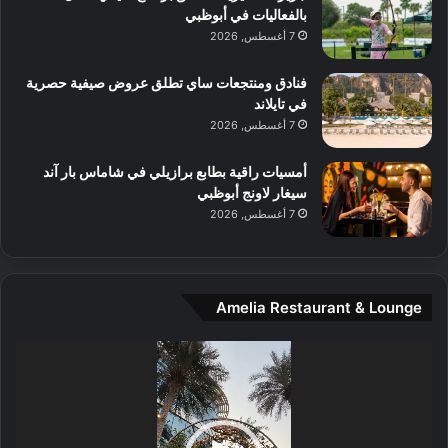
ن
بالفعاليات في أبوظبي
ا
7 أغسطس, 2026
ل
م
و
فنادق ومنتجعات ساي تطلق عروض صيفية حصرية
س
في تايلاند
ط
7 أغسطس, 2026
ا
ل
أمسيات راقية بطابع برازيلي في شاماس بار آند
م
سيغار لاونج أبوظبي
د
7 أغسطس, 2026
ي
ن
ة
و
Amelia Restaurant & Lounge
ت
ج
مشغل
ا
الفيديو
ر
ب
ل
ا