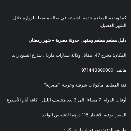
كما ويقدم المطعم خدمة الشيشة في صالة منفصلة لزواره خلال
الشهر الفضيل.
دليل مطعم مطعم ومقهى حدوتة مصرية – شهر رمضان
المكان: مخرج 47، مقابل وكالة سيارات مازدا ، شارع الشيخ زايد
هاتف: 971443809000
فئة المطعم: مأكولات شرقية وعربية “مصرية”
أوقات الدوام: 7 مساءا الى 3 بعد منتصف الليل – كافة أيام الأسبوع
السعر: بوفيه الافطار 115 درهما للشخص الواحد
طريقة الدفع: نقد، فيزا، ماستر كارد