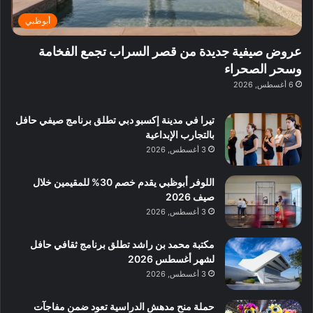
ة
ب
ف
ر
ب
ي
أبوظبي
و
ي
ا
:
ا
ة
ل
ا
عروض صيفية جديدة من قصر السراب تجمع الفخامة
ع
ب
ن
س
وسحر الصحراء
ل
د
ش
ت
6 أغسطس, 2026
ي
ب
ا
ك
ه
ي
ط
ش
ا
تيرا في مدينة إكسبو دبي تطلق برنامج صيفي حافل
ا
ا
ا
بالتجارب الإبداعية
ت
ف
ل
3 أغسطس, 2026
م
آ
ع
ن
ا
اللوفر أبوظبي يقدم خصم 30% للمقيمين خلال
ل
صيف 2026
م
3 أغسطس, 2026
و
س
مكتبة محمد بن راشد تطلق برنامج ثقافي حافل
ط
لشهر أغسطس 2026
ا
3 أغسطس, 2026
ل
م
حملة منح مدهش الدراسية تعود ضمن مفاجآت
د