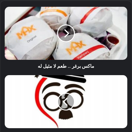
ماكس برغر .. طعم لا مثيل له