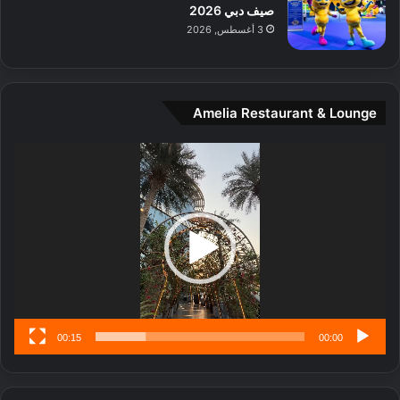
صيف دبي 2026
ي
3 أغسطس, 2026
ن
ة
و
ت
Amelia Restaurant & Lounge
ج
ا
ر
مشغل
ب
الفيديو
ل
ا
تُ
ن
س
ى
00:15
00:00