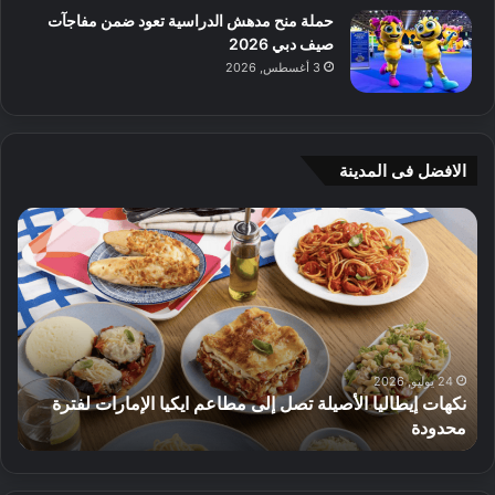
حملة منح مدهش الدراسية تعود ضمن مفاجآت
صيف دبي 2026
3 أغسطس, 2026
الافضل فى المدينة
ن
ج
ك
ي
ه
أ
ا
م
ت
ج
إ
ي
ي
ه
ط
و
24 يوليو, 2026
نكهات إيطاليا الأصيلة تصل إلى مطاعم ايكيا الإمارات لفترة
ا
م
محدودة
ا
ل
ت
ي
ق
ا
د