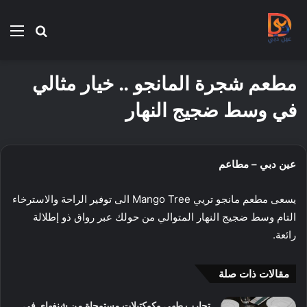
بحث
الق
عن
مطعم شجرة المانجو .. خيار مثالي
في وسط ضجيج النهار
عين دبي – مطاعم
يسعى مطعم مانجو تريي Mango Tree الى توفير الراحة والاسترخاء
التام وسط ضجيج النهار المتوالي من حولك عبر رواق ذو إطلالة
رائعة.
مقالات ذات صلة
تجارب طهي وكوكتيلات مستوحاة من شنغهاي في