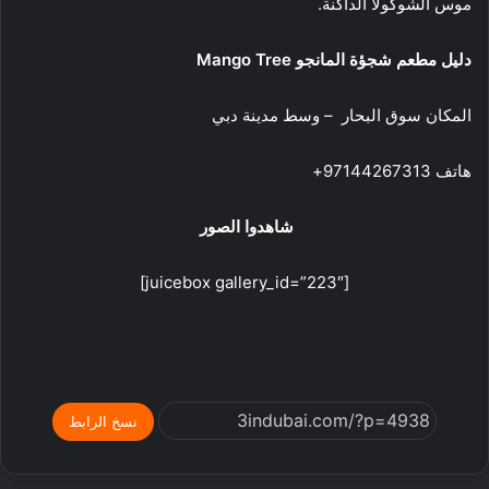
موس الشوكولا الداكنة.
دليل مطعم شجؤة المانجو Mango Tree
المكان سوق البحار – وسط مدينة دبي
هاتف 97144267313+
شاهدوا الصور
[juicebox gallery_id=”223″]
نسخ الرابط