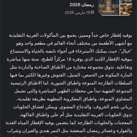
رمضان 2026
19 مارس, 2026
بوفيه إفطار خاص جداً ومميز، يجمع بين المأكولات العربية التقليدية
مع أشهى الأطعمة من مختلف أنحاء العالم في مطعم واحد وهو
“خيال”. حيث يمكنك الأسترخاء في أجواء نابضة بالحياة والاستمتاع
ببوفيه الإفطار اللذيذ الذي يوفره ١٥ مركزاً للطبخ، ستة منها مباشرة
وتفاعلية. تذوق مجموعة مختارة من الأطباق الساخنة والباردة مثل
المازة المكونة من الحمص، المتبل، الفتوش وغيرها الكثير بما فيها
السلطات الطازجة المنوعة واطباق الشوربة. اما الاطباق الرئيسية
المتنوعة الشهية تبدأ من محطات الطهي المباشرة والتي تشمل
المشاوي المنوعة، واطباق المعكرونة المطهية بطريقة تقليدية،
برياني بلحم الخروف، والدجاج المشوي. ويمكن لعشاق الحلويات
تذوق الحلويات العربية التقليدية مثل أم علي واطباق الفاكهة،
المعجنات والحلويات الطازجة كما يتضمن بوفيه الإفطار المياه العذبة
والفوارة وعصائر رمضان المنعشة مثل التمر هندي والعيران وشراب