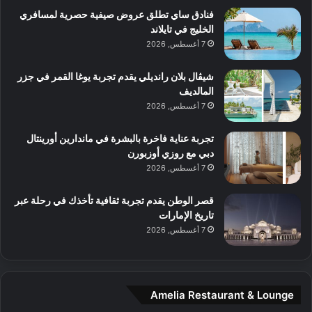
ط
ش
ا
فنادق ساي تطلق عروض صيفية حصرية لمسافري
ا
ا
ا
الخليج في تايلاند
ت
ف
ل
7 أغسطس, 2026
م
آ
ع
ن
ا
شيڤال بلان رانديلي يقدم تجربة يوغا القمر في جزر
ل
المالديف
م
7 أغسطس, 2026
و
س
تجربة عناية فاخرة بالبشرة في ماندارين أورينتال
ط
دبي مع روزي أوزبورن
ا
7 أغسطس, 2026
ل
م
قصر الوطن يقدم تجربة ثقافية تأخذك في رحلة عبر
د
تاريخ الإمارات
ي
7 أغسطس, 2026
ن
ة
و
ت
Amelia Restaurant & Lounge
ج
ا