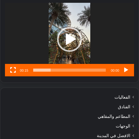
ر
مشغل
ب
الفيديو
ل
ا
تُ
ن
س
ى
00:15
00:00
الفعاليات
الفنادق
المطاعم والمقاهي
الوجهات
الافضل في المدينة