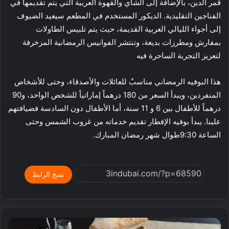
قمر الدين، بالإضافة إلى الشاي والقهوة العربية التي يتم تقديمها في
الفناجين التقليدية. الديكور المستخدم في المطعم سيعيد الضيوف
إلى أجواء الليالي العربية القديمة، حيث يتم تلبيس الطاولات
بمفارش ومطرزات بديعة، وتنتشر الفوانيس الرمضانية المزخرفة
لتعزيز التجربة الساحرة فيه
هذا البوفيه الرمضاني مناسبٌ للعائلات والأصدقاء، وحتى للأشخاص
المنفردين، ويبدأ السعر من 180 درهماً إماراتياً للشخص الواحد، و90
درهماً للأطفال بين 6 و 11 سنة، أما الأطفال دون السادسة فضيافتهم
علينا. يبدأ بوفيه الإفطار تقديم خدماته من غروب الشمس وحتى
الساعة 9:30طوال شهر رمضان المبارك.
نسخ الرابط