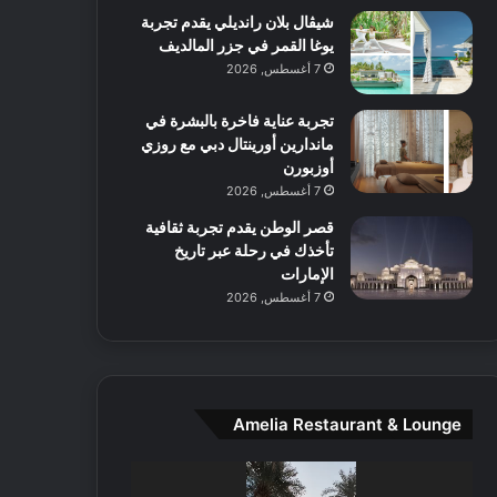
شيڤال بلان رانديلي يقدم تجربة
ع
يوغا القمر في جزر المالديف
ا
ل
7 أغسطس, 2026
م
و
تجربة عناية فاخرة بالبشرة في
س
ماندارين أورينتال دبي مع روزي
ط
أوزبورن
ا
7 أغسطس, 2026
ل
قصر الوطن يقدم تجربة ثقافية
م
تأخذك في رحلة عبر تاريخ
د
الإمارات
ي
7 أغسطس, 2026
ن
ة
و
ت
ج
ا
Amelia Restaurant & Lounge
ر
ب
مشغل
ل
الفيديو