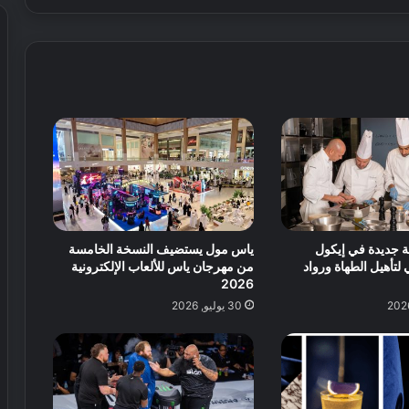
ل
ت
ه
ف
ف
ي
ي
ح
أ
ض
و
ا
ل
ن
ح
ة
د
ن
ي
م
ق
و
ة
ت
ة جديدة في إيكول
ياس مول يستضيف النسخة الخامسة
ر
تأهيل الطهاة ورواد
من مهرجان ياس للألعاب الإلكترونية
ف
2026
ي
30 يوليو, 2026
ه
ي
ة
ل
ك
ر