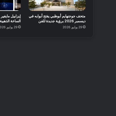
ا
ت
متحف جوجنهايم أبوظبي يفتح أبوابه في
إيزابيل مايفي
ل
ديسمبر 2026 برؤية جديدة للفن
الساعة الذهبية 
ض
م
29 يوليو, 2026
29 يوليو, 2026
ا
ن
و
ق
ت
م
م
ت
ع
!