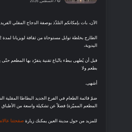
7 أغسطس, 2026
م
ت
18 مايو, 2016
ا
أفضل 5 متاجر
الآن، بات بإمكانكم التلذّذ بوصفة الدجاج المقلي الفريدة 
ج
دبي
ر
ع
ط
اليدوية،
و
ر
قبل أن يُطهى ببطء باتّباع تقنية يتفرّد بها المطعم حتّى
م
ح
بطعم ولا
ل
ي
ف
أشهى.
ة
ي
ا
ت
ل
ضمّ قائمة الطعام في الفرع الجديد البطاطا المقلية ال
ن
ص
س
المطعم المميّزة) فضلاً عن تشكيلة واسعة من الأطباق ال
ن
ف
ع
ي
للمزيد من حول مدينة العين يمكنك زيارة
صفحتنا عالان
29 فبراير, 2020
ف
ر
فيتنس فيرست الشر
ي
س