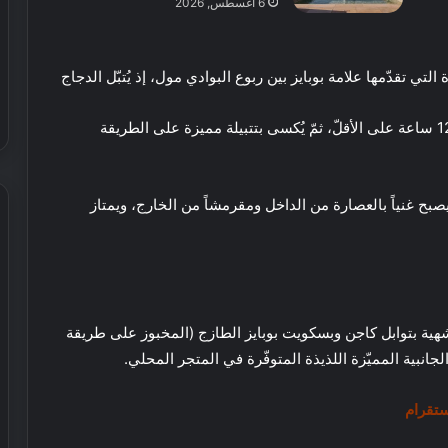
6 أغسطس, 2026
ل
إ
30 يوليو, 2026
م
 عطور محلية الصنع في
شيري الإمارات تطلق عروض صيفية
التي تقدّمها علامة بوبايز بين ربوع البوادي مول، إذ يُتبّل الدجاج
ا
حصرية على سيارات SUV
ر
ا
الطازج بخلطة توابل مستوحاة من ثقافة لويزيانا لمدة 12 ساعة على الأقلّ، ثمّ يُكسى بتتبيلة مميزة على الطريقة
ت
ت
ط
 يصبح غنياً بالعصارة من الداخل ومقرمشاً من الخارج، ويمتاز
ل
ق
ع
ر
ع
و
ا
ض
ل
ص
شهية بتوابل كاجن وبسكويت بوبايز الطازج (المخبوز على طريقة
م
ي
ر
جانبية المميّزة اللذيذة المتوفّرة في المتجر المحلي.
ف
ي
16 نوفمبر, 2024
ي
ا
عالم ريال مدريد في دبي: كل ما يمكنك
ستقرام
ة
ل
ق الأوسط تستعد
فعله في أول حديقة ترفيهية لكرة القدم
ح
م