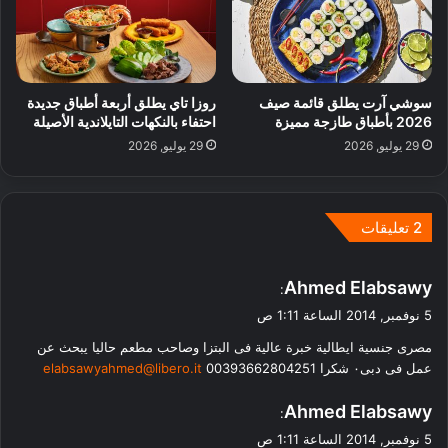
سوشي آرت يطلق قائمة صيف
روزا تاي يطلق أربعة أطباق جديدة
2026 بأطباق طازجة مميزة
احتفاء بالنكهات التايلاندية الأصيلة
29 يوليو, 2026
29 يوليو, 2026
‫2 تعليقات
ي
Ahmed Elabsawy
:
ق
5 نوفمبر, 2014 الساعة 1:11 ص
و
مصرى جنسية ايطالية خبرة عالية فى البتزا وصاحب مطعم حاليا يبحث عن
ل
عمل فى دبى٠ شكرا 00393662804251
elabsawyahmed@libero.it
ي
Ahmed Elabsawy
:
ق
5 نوفمبر, 2014 الساعة 1:11 ص