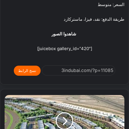
السعر: متوسط
طريقة الدفع: نقد، فيزا، ماستركارد
شاهدوا الصور
[juicebox gallery_id=”420″]
نسخ الرابط