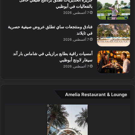
ع
ن
بالفعاليات في أبوظبي
ا
7 أغسطس, 2026
ل
م
و
فنادق ومنتجعات ساي تطلق عروض صيفية حصرية
س
في تايلاند
ط
7 أغسطس, 2026
ا
ل
أمسيات راقية بطابع برازيلي في شاماس بار آند
م
سيغار لاونج أبوظبي
د
7 أغسطس, 2026
ي
ن
ة
و
Amelia Restaurant & Lounge
ت
ج
مشغل
ا
الفيديو
ر
ب
ل
ا