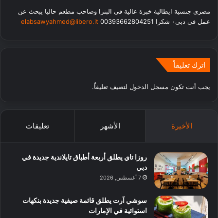
و
مصرى جنسية ايطالية خبرة عالية فى البتزا وصاحب مطعم حاليا يبحث عن
ل
عمل فى دبى٠ شكرا 00393662804251
elabsawyahmed@libero.it
اترك تعليقاً
يجب أنت تكون
مسجل الدخول
لتضيف تعليقاً.
الأخيرة
الأشهر
تعليقات
روزا تاي يطلق أربعة أطباق تايلاندية جديدة في
دبي
7 أغسطس, 2026
سوشي آرت يطلق قائمة صيفية جديدة بنكهات
استوائية في الإمارات