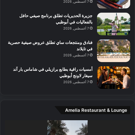
ا
7 أغسطس, 2026
ت
ف
ل
م
آ
جزيرة الحديريات تطلق برنامج صيفي حافل
ع
ن
بالفعاليات في أبوظبي
ا
7 أغسطس, 2026
ل
م
و
فنادق ومنتجعات ساي تطلق عروض صيفية حصرية
س
في تايلاند
ط
7 أغسطس, 2026
ا
ل
أمسيات راقية بطابع برازيلي في شاماس بار آند
م
سيغار لاونج أبوظبي
د
7 أغسطس, 2026
ي
ن
ة
و
Amelia Restaurant & Lounge
ت
ج
مشغل
ا
الفيديو
ر