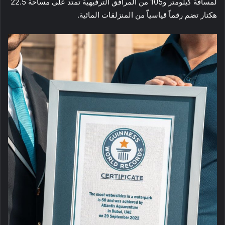
لمسافة كيلومتر و105 من المرافق الترفيهية تمتد على مساحة 22.5
هكتار تضم رقماً قياسياّ من المنزلقات المائية.