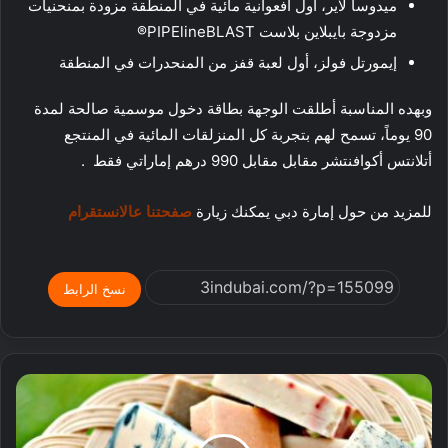
ميدوسا لاير، أول أفعوانية مائية في المنطقة مزودة بمنحنيات
مزدوجة بايبلاين بلاست PIPElineBLAST®
إيمورتل فولز، أول لعبة قفز من المنحدرات في المنطقة
وبهده المناسبة أطلقت الوجهة بطاقة دخول موسمية صالحة لمدة
90 يوماً، تسمح لهم بتجربة كل المنزلقات المائية في المنتجع
أتلانتس أكوافنتشر مقابل مقابل 990 درهم إماراتي فقط .
للمزيد من حول إمارة دبي يمكنك زيارة
صفحتنا عالانستقرام
نسخ الرابط