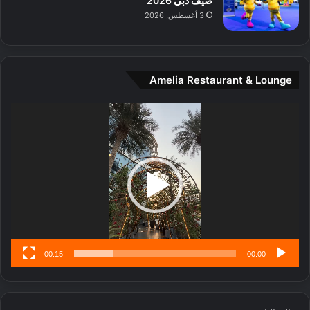
صيف دبي 2026
ي
3 أغسطس, 2026
ن
ة
و
ت
Amelia Restaurant & Lounge
ج
ا
ر
مشغل
ب
الفيديو
ل
ا
تُ
ن
س
ى
00:15
00:00