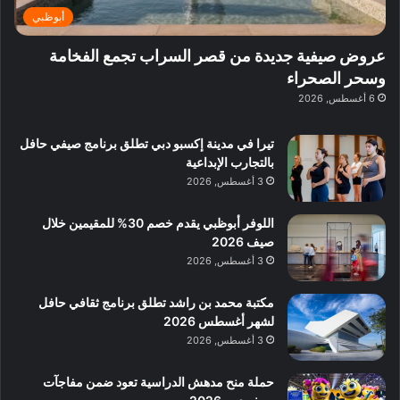
ر
ي
أبوظبي
ي
:
ة
ا
عروض صيفية جديدة من قصر السراب تجمع الفخامة
ب
س
وسحر الصحراء
د
ت
6 أغسطس, 2026
ب
ك
ي
ش
تيرا في مدينة إكسبو دبي تطلق برنامج صيفي حافل
ا
بالتجارب الإبداعية
ف
3 أغسطس, 2026
م
ع
ا
اللوفر أبوظبي يقدم خصم 30% للمقيمين خلال
ل
صيف 2026
م
3 أغسطس, 2026
و
س
مكتبة محمد بن راشد تطلق برنامج ثقافي حافل
ط
لشهر أغسطس 2026
ا
3 أغسطس, 2026
ل
م
حملة منح مدهش الدراسية تعود ضمن مفاجآت
د