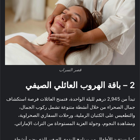
قصر السراب
2 – باقة الهروب العائلي الصيفي
تبدأ من 2,945 درهم لليلة الواحدة، فتمنح العائلات فرصة استكشاف
جمال الصحراء من خلال أنشطة متنوعة تشمل ركوب الجمال،
والتطعيس على الكثبان الرملية، ورحلات السفاري الصحراوية،
ومشاهدة النجوم، وجولة العزبة المستوحاة من التراث الإماراتي.
كما يستفيد الأطفال من برنامج البدوي الصغير الذي يضم أنشطة